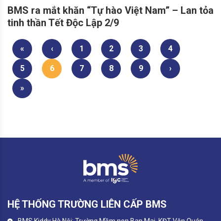
BMS ra mắt khăn “Tự hào Việt Nam” – Lan tỏa
tinh thần Tết Độc Lập 2/9
«
‹
1
2
3
4
5
6
7
8
9
›
»
HỆ THỐNG TRƯỜNG LIÊN CẤP BMS