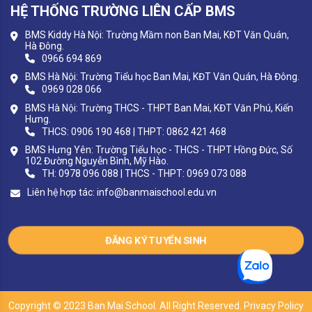
HỆ THỐNG TRƯỜNG LIÊN CẤP BMS
BMS Kiddy Hà Nội: Trường Mầm non Ban Mai, KĐT Văn Quán,
Hà Đông.
0966 694 869
BMS Hà Nội: Trường Tiểu học Ban Mai, KĐT Văn Quán, Hà Đông.
0969 028 066
BMS Hà Nội: Trường THCS - THPT Ban Mai, KĐT Văn Phú, Kiến
Hưng.
THCS: 0906 190 468 | THPT: 0862 421 468
BMS Hưng Yên: Trường Tiểu học - THCS - THPT Hồng Đức, Số
102 Đường Nguyễn Bình, Mỹ Hào.
TH: 0978 096 088 | THCS - THPT: 0969 073 088
Liên hệ hợp tác:
info@banmaischool.edu.vn
ĐĂNG KÝ TUYỂN SINH
Copyright © 2023 Ban Mai School. All Right Reserved. Privacy Policy