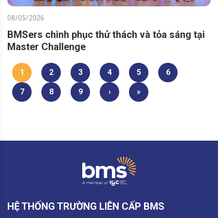
08/05/2026
BMSers chinh phục thử thách và tỏa sáng tại
Master Challenge
1
2
3
4
5
6
7
8
9
›
»
HỆ THỐNG TRƯỜNG LIÊN CẤP BMS