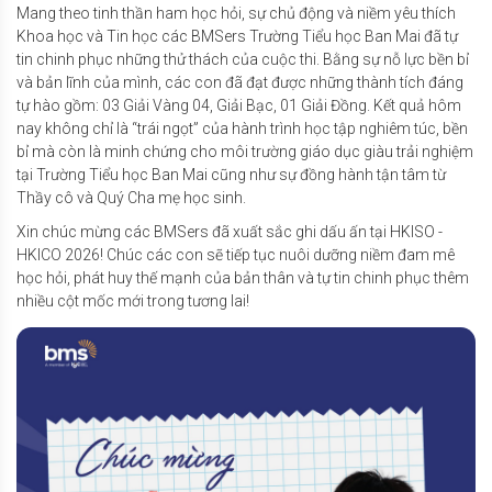
Mang theo tinh thần ham học hỏi, sự chủ động và niềm yêu thích
Khoa học và Tin học các BMSers Trường Tiểu học Ban Mai đã tự
tin chinh phục những thử thách của cuộc thi. Bằng sự nỗ lực bền bỉ
và bản lĩnh của mình, các con đã đạt được những thành tích đáng
tự hào gồm: 03 Giải Vàng 04, Giải Bạc, 01 Giải Đồng. Kết quả hôm
nay không chỉ là “trái ngọt” của hành trình học tập nghiêm túc, bền
bỉ mà còn là minh chứng cho môi trường giáo dục giàu trải nghiệm
tại Trường Tiểu học Ban Mai cũng như sự đồng hành tận tâm từ
Thầy cô và Quý Cha mẹ học sinh.
Xin chúc mừng các BMSers đã xuất sắc ghi dấu ấn tại HKISO -
HKICO 2026! Chúc các con sẽ tiếp tục nuôi dưỡng niềm đam mê
học hỏi, phát huy thế mạnh của bản thân và tự tin chinh phục thêm
nhiều cột mốc mới trong tương lai!