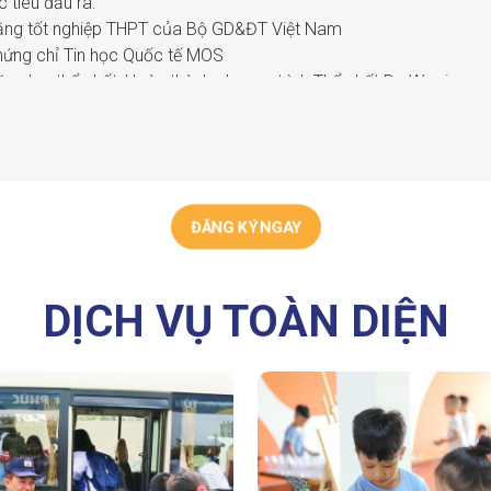
 tiêu đầu ra:
Bằng tốt nghiệp THPT của Bộ GD&ĐT Việt Nam
hứng chỉ Tin học Quốc tế MOS
ăng lực thể chất: Hoàn thành chương trình Thể chất Be Warrior
hơi thành thục ít nhất 01 môn thể thao
ăng lực khác: Thực hiện thuần thục một trong ba lĩnh vực nghệ t
ăng lực xã hội: Tham gia tối thiểu 4 dự án học tập/ năm học
ăng lực tiếng Anh: Chứng chỉ công nhận quốc tế Cambridge A Le
hứng chỉ tiếng Anh IELTS 7.0+ đối với lộ trình ESL
ĐĂNG KÝ NGAY
DỊCH VỤ TOÀN DIỆN