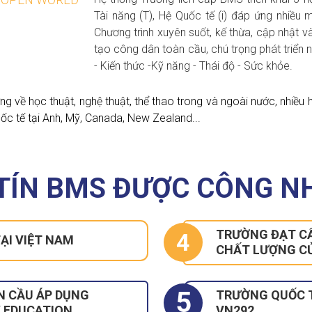
Tài năng (T), Hệ Quốc tế (i) đáp ứng nhiều 
Chương trình xuyên suốt, kế thừa, cập nhật v
tạo công dân toàn cầu, chú trọng phát triển 
- Kiến thức -Kỹ năng - Thái độ - Sức khỏe.
ởng về học thuật, nghệ thuật, thể thao trong và ngoài nước, nhi
ốc tế tại Anh, Mỹ, Canada, New Zealand...
 TÍN BMS ĐƯỢC CÔNG N
TRƯỜNG ĐẠT CẤ
4
ẠI VIỆT NAM
CHẤT LƯỢNG C
5
N CẦU ÁP DỤNG
TRƯỜNG QUỐC T
Y EDUCATION
VN292