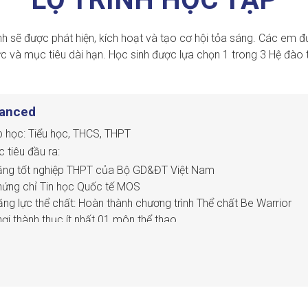
h sẽ được phát hiện, kích hoạt và tạo cơ hội tỏa sáng. Các em đư
c và mục tiêu dài hạn. Học sinh được lựa chọn 1 trong 3 Hệ đào t
anced
 học: Tiểu học, THCS, THPT
 tiêu đầu ra:
ằng tốt nghiệp THPT của Bộ GD&ĐT Việt Nam
hứng chỉ Tin học Quốc tế MOS
ăng lực thể chất: Hoàn thành chương trình Thể chất Be Warrior
hơi thành thục ít nhất 01 môn thể thao
ăng lực khác: Thực hiện thuần thục một trong ba lĩnh vực nghệ th
ăng lực xã hội: Tham gia tối thiểu 2 dự án học tập/ năm học
ăng lực tiếng Anh: B2 CEFR (tương đương IELTS 5.5+) Điểm trung b