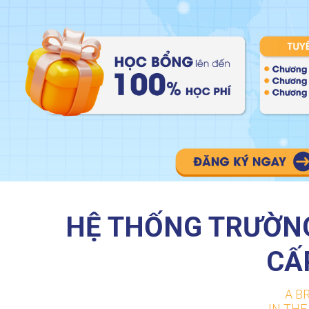
HỆ THỐNG TRƯỜNG
CẤ
A B
IN TH