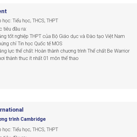
ent
 học: Tiểu học, THCS, THPT
 tiêu đầu ra:
ằng tốt nghiệp THPT của Bộ Giáo dục và Đào tạo Việt Nam
hứng chỉ Tin học Quốc tế MOS
ăng lực thể chất: Hoàn thành chương trình Thể chất Be Warrior
hơi thành thục ít nhất 01 môn thể thao
ăng lực khác: Thực hiện thuần thục một trong ba lĩnh vực nghệ t
ăng lực xã hội: Tham gia tối thiểu 2 dự án học tập/ năm học
ăng lực tiếng Anh: B2+ CEFR (tương đương IELTS 6.0-6.5) và Điểm 
ernational
ng trình Cambridge
 học: Tiểu học, THCS, THPT