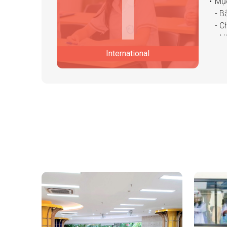
I
Mục
- 
- C
- N
- C
International
- N
- N
- N
- C