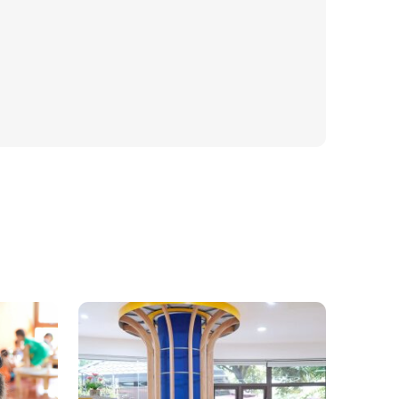
huật: Mỹ thuật, Âm nhạc, Dance
vels, B2+ CEFR