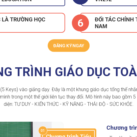
S LÀ TRƯỜNG HỌC
ĐỐI TÁC CHÍNH 
6
NAM
ĐĂNG KÝ NGAY
G TRÌNH GIÁO DỤC TOÀ
 Keys) vào giảng dạy. Đây là một khung giáo dục tổng thể nhằm gi
ình trong một thế giới liên tục thay đổi. Mô hình này bao gồm 5 
diện: TƯ DUY - KIẾN THỨC - KỸ NĂNG - THÁI ĐỘ - SỨC KHỎE.
Chương trì
01
Chương trình Tiểu