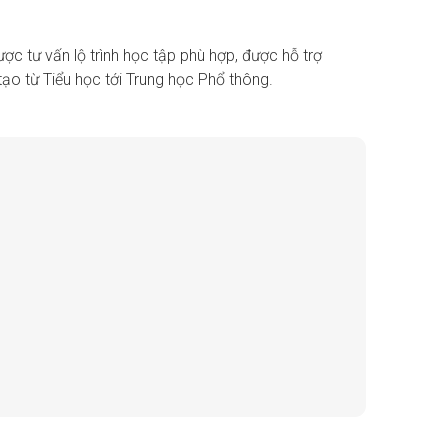
ợc tư vấn lộ trình học tập phù hợp, được hỗ trợ
ạo từ Tiểu học tới Trung học Phổ thông.
uật: Mỹ thuật, Âm nhạc, Dance
ình thi tiếng Anh tốt nghiệp THPT 7.5