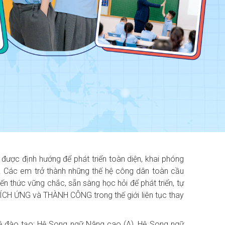
được định hướng để phát triển toàn diện, khai phóng
 Các em trở thành những thế hệ công dân toàn cầu
kiến thức vững chắc, sẵn sàng học hỏi để phát triển, tự
THÍCH ỨNG và THÀNH CÔNG trong thế giới liên tục thay
 hệ đào tạo: Hệ Song ngữ Nâng cao (A), Hệ Song ngữ