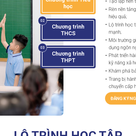
Tạo lập nền 
học
Rèn nền tảng
hiệu quả;
02
Lộ trình học 
Chương trình
mạnh;
THCS
Môi trường gi
dụng ngôn ng
03
Chương trình
Phát triển hà
THPT
kỹ năng xã hộ
Khám phá bản 
Trang bị hành
chuyển cấp h
ĐĂNG KÝ NG
LỘ TRÌNH HỌC TẬP