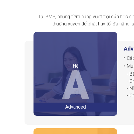
Tại BMS, những tiềm năng vượt trội của học sin
thường xuyên để phát huy tối đa năng lự
Adv
Cấp
A
Hệ
Mục
- B
- C
- N
- C
- N
Advanced
- N
- N