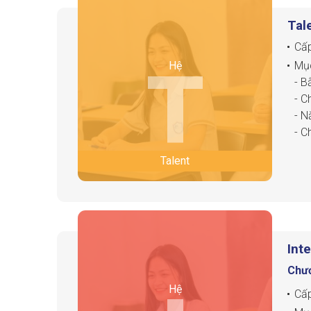
Tal
Cấp
T
Hệ
Mục
- B
- C
- N
- C
- N
Talent
- N
- N
8.5
Int
Chươ
Hệ
Cấp