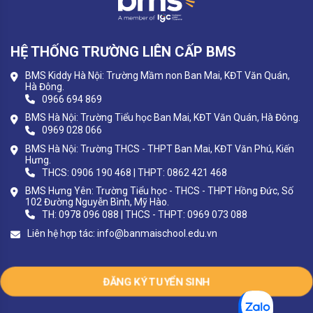
HỆ THỐNG TRƯỜNG LIÊN CẤP BMS
BMS Kiddy Hà Nội: Trường Mầm non Ban Mai, KĐT Văn Quán,
Hà Đông.
0966 694 869
BMS Hà Nội: Trường Tiểu học Ban Mai, KĐT Văn Quán, Hà Đông.
0969 028 066
BMS Hà Nội: Trường THCS - THPT Ban Mai, KĐT Văn Phú, Kiến
Hưng.
THCS: 0906 190 468 | THPT: 0862 421 468
BMS Hưng Yên: Trường Tiểu học - THCS - THPT Hồng Đức, Số
102 Đường Nguyễn Bình, Mỹ Hào.
TH: 0978 096 088 | THCS - THPT: 0969 073 088
Liên hệ hợp tác:
info@banmaischool.edu.vn
ĐĂNG KÝ TUYỂN SINH