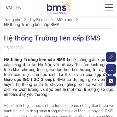
VN
EN
Trang chủ
Tuyển sinh
Mầm non
Hệ thống Trường liên cấp BMS
Hệ thống Trường liên cấp BMS
17/01/2024
Hệ thống Trường liên cấp BMS
là hệ thống giáo dục liên
cấp hàng đầu tại Hà Nội, với bề dày 19 năm kinh nghiệm
triển khai chương trình giáo dục tiên tiến hướng tới sự phát
triển toàn diện của học sinh. Là thành viên của
Tập đoàn
Giáo dục IGC (IGC Group)
, BMS có đội ngũ giáo viên tâm
huyết, hệ thống quản trị chuyên nghiệp, cơ sở vật chất và
dịch vụ chất lượng, và đặc biệt là một môi trường giáo dục
an toàn, đầy yêu thương.
Với sứ mệnh giúp học sinh tự tin chinh phục những thành tựu và
hạnh phúc của riêng mình trong một thế giới liên tục thay đổi, BMS
tạo cơ hội để mỗi em khi đến với chúng tôi sẽ được khám phá tiềm