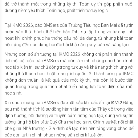
đã trở thành một trong những kỳ thi Toán uy tín góp phần nuôi
dưỡng niềm yêu thích Toán học, phát triển tư duy logic.
Tại IKMC 2026, các BMSers của Trường Tiểu học Ban Mai đã tự tin
bước vào thử thách, thể hiện bản lĩnh, sự tập trung và tư duy linh
hoạt khi chinh phục hệ thống câu hỏi đa dạng, từ những bài toán
nền tảng đến các dạng bài đòi hỏi khả năng suy luận và sáng tạo.
Những con số ấn tượng tại IKMC 2026 không chỉ phản ánh thành
tích nổi bật của các BMSers mà còn là minh chứng cho hành trình
học tập kiên trì, sự chủ động trong tư duy và khả năng thích ứng với
những thử thách học thuật mang tính quốc tế. Thành công tại IKMC
không đơn thuần là kết quả của một kỳ thi, mà còn là bước tiến
quan trọng trong quá trình phát triển năng lực toàn diện của mỗi
học sinh.
Xin chúc mừng các BMSers đã xuất sắc khi dấu ấn tại IKMC! Đằng
sau mỗi thành tích là sự đồng hành tận tâm của Thầy cô trong việc
định hướng, bồi dưỡng và truyền cảm hứng học tập, cùng với sự tin
tưởng, ủng hộ bền bỉ từ Quý Cha mẹ học sinh. Chính sự kết nối chặt
chẽ giữa Nhà trường - Gia đình đã tạo nên nền tảng vững chắc để
các con tự tin chinh phục những sân chơi trí tuệ lớn.