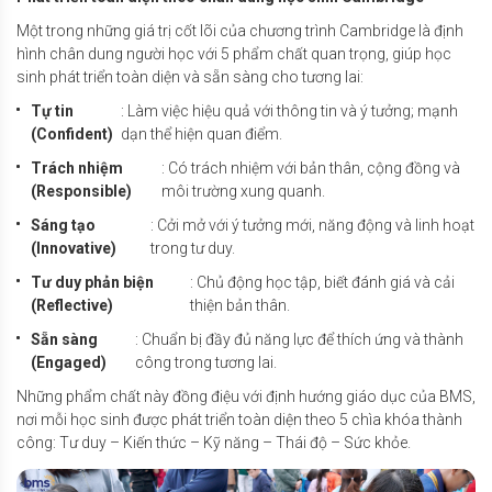
Một trong những giá trị cốt lõi của chương trình Cambridge là định
hình chân dung người học với 5 phẩm chất quan trọng, giúp học
sinh phát triển toàn diện và sẵn sàng cho tương lai:
Tự tin
: Làm việc hiệu quả với thông tin và ý tưởng; mạnh
(Confident)
dạn thể hiện quan điểm.
Trách nhiệm
: Có trách nhiệm với bản thân, cộng đồng và
(Responsible)
môi trường xung quanh.
Sáng tạo
: Cởi mở với ý tưởng mới, năng động và linh hoạt
(Innovative)
trong tư duy.
Tư duy phản biện
: Chủ động học tập, biết đánh giá và cải
(Reflective)
thiện bản thân.
Sẵn sàng
: Chuẩn bị đầy đủ năng lực để thích ứng và thành
(Engaged)
công trong tương lai.
Những phẩm chất này đồng điệu với định hướng giáo dục của BMS,
nơi mỗi học sinh được phát triển toàn diện theo 5 chìa khóa thành
công: Tư duy – Kiến thức – Kỹ năng – Thái độ – Sức khỏe.