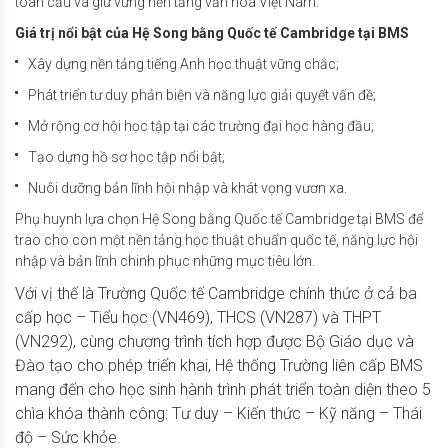
toàn cầu và giữ vững nền tảng văn hóa Việt Nam.
Giá trị nổi bật của Hệ Song bằng Quốc tế Cambridge tại BMS
Xây dựng nền tảng tiếng Anh học thuật vững chắc;
Phát triển tư duy phản biện và năng lực giải quyết vấn đề;
Mở rộng cơ hội học tập tại các trường đại học hàng đầu;
Tạo dựng hồ sơ học tập nổi bật;
Nuôi dưỡng bản lĩnh hội nhập và khát vọng vươn xa.
Phụ huynh lựa chọn Hệ Song bằng Quốc tế Cambridge tại BMS để
trao cho con một nền tảng học thuật chuẩn quốc tế, năng lực hội
nhập và bản lĩnh chinh phục những mục tiêu lớn.
Với vị thế là Trường Quốc tế Cambridge chính thức ở cả ba
cấp học – Tiểu học (VN469), THCS (VN287) và THPT
(VN292), cùng chương trình tích hợp được Bộ Giáo dục và
Đào tạo cho phép triển khai, Hệ thống Trường liên cấp BMS
mang đến cho học sinh hành trình phát triển toàn diện theo 5
chìa khóa thành công: Tư duy – Kiến thức – Kỹ năng – Thái
độ – Sức khỏe.