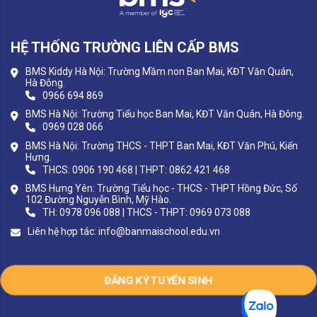
HỆ THỐNG TRƯỜNG LIÊN CẤP BMS
BMS Kiddy Hà Nội: Trường Mầm non Ban Mai, KĐT Văn Quán,
Hà Đông.
0966 694 869
BMS Hà Nội: Trường Tiểu học Ban Mai, KĐT Văn Quán, Hà Đông.
0969 028 066
BMS Hà Nội: Trường THCS - THPT Ban Mai, KĐT Văn Phú, Kiến
Hưng.
THCS: 0906 190 468 | THPT: 0862 421 468
BMS Hưng Yên: Trường Tiểu học - THCS - THPT Hồng Đức, Số
102 Đường Nguyễn Bình, Mỹ Hào.
TH: 0978 096 088 | THCS - THPT: 0969 073 088
Liên hệ hợp tác:
info@banmaischool.edu.vn
ĐĂNG KÝ TUYỂN SINH