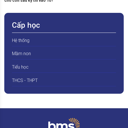
cho con sau kỳ thi vào 10?
Cấp học
Hệ thống
Mầm non
Tiểu học
THCS - THPT