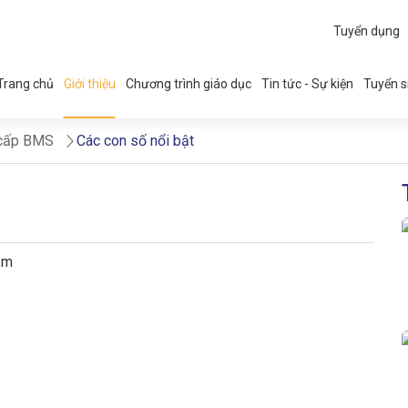
Tuyển dụng
Trang chủ
Giới thiệu
Chương trình giáo dục
Tin tức - Sự kiện
Tuyển s
 cấp BMS
Các con số nổi bật
năm