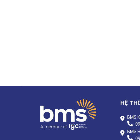
HỆ TH
BMS K
09
BMS Hà
09