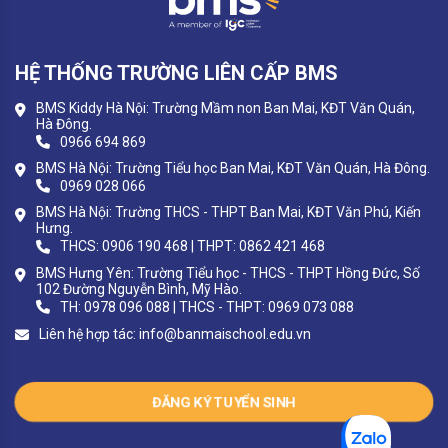
HỆ THỐNG TRƯỜNG LIÊN CẤP BMS
BMS Kiddy Hà Nội: Trường Mầm non Ban Mai, KĐT Văn Quán,
Hà Đông.
0966 694 869
BMS Hà Nội: Trường Tiểu học Ban Mai, KĐT Văn Quán, Hà Đông.
0969 028 066
BMS Hà Nội: Trường THCS - THPT Ban Mai, KĐT Văn Phú, Kiến
Hưng.
THCS: 0906 190 468 | THPT: 0862 421 468
BMS Hưng Yên: Trường Tiểu học - THCS - THPT Hồng Đức, Số
102 Đường Nguyễn Bình, Mỹ Hào.
TH: 0978 096 088 | THCS - THPT: 0969 073 088
Liên hệ hợp tác:
info@banmaischool.edu.vn
ĐĂNG KÝ TUYỂN SINH